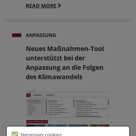
READ MORE
ANPASSUNG
Neues Maßnahmen-Tool
unterstützt bei der
Anpassung an die Folgen
des Klimawandels
Necessary cookies