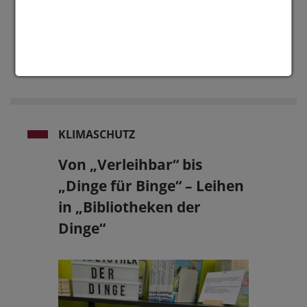
Kommunen, Unternehmen sowie
weitere Akteurinnen und Akteure
dabei,…
READ MORE
KLIMASCHUTZ
Von „Verleihbar“ bis
„Dinge für Binge“ – Leihen
in „Bibliotheken der
Dinge“