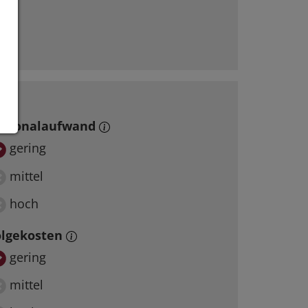
ersonalaufwand
gering
mittel
hoch
olgekosten
gering
mittel