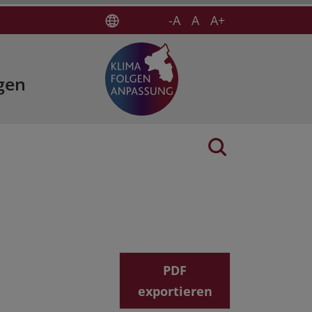
-A
A
A+
gen
PDF
exportieren