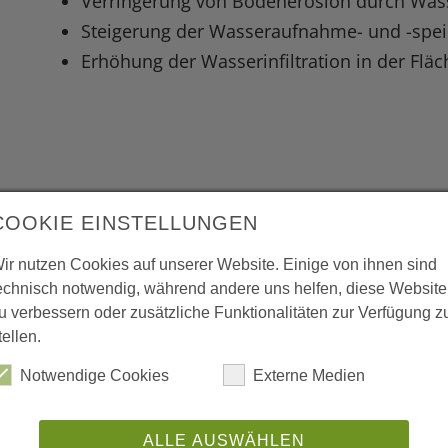
Verringerung von Bodenerosion durch Was
Steigerung der Wasseraufnahme- und -spei
Erhöhung der Wasserinfiltration in der Fläc
COOKIE EINSTELLUNGEN
ir nutzen Cookies auf unserer Website. Einige von ihnen sind
echnisch notwendig, während andere uns helfen, diese Website
u verbessern oder zusätzliche Funktionalitäten zur Verfügung z
Räumliche Bezugsebene
M
tellen.
Umland
Notwendige Cookies
Externe Medien
Objekt
Umsetzungsinstrumente
ALLE AUSWÄHLEN