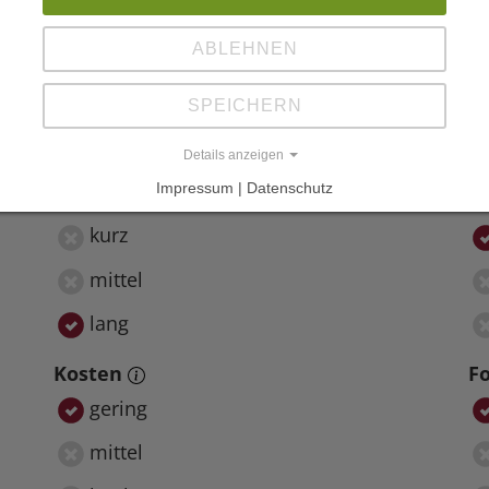
Landschaftsplanung
ABLEHNEN
SPEICHERN
Details anzeigen
Impressum | Datenschutz
Nutzungsdauer
P
kurz
mittel
lang
Kosten
F
gering
mittel