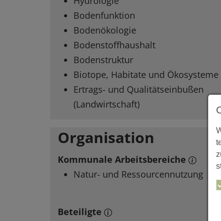
Hydrologie
Bodenfunktion
Bodenökologie
Bodenstoffhaushalt
Bodenstruktur
Biotope, Habitate und Ökosysteme
Ertrags- und Qualitätseinbußen
(Landwirtschaft)
W
Organisation
t
z
Kommunale Arbeitsbereiche
s
Natur- und Ressourcennutzung
Beteiligte