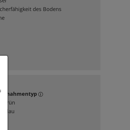
ser
cherfähigkeit des Bodens
he
u
aßnahmentyp
grün
blau