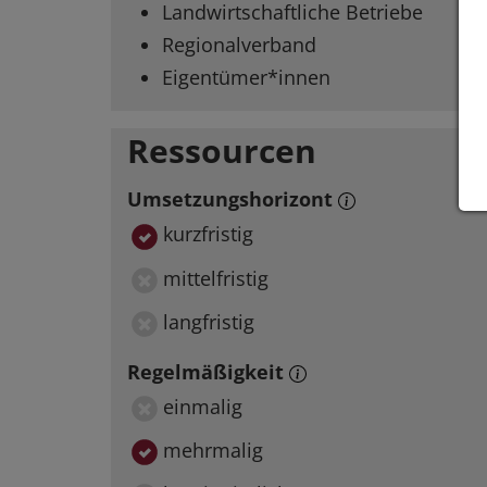
Landwirtschaftliche Betriebe
Regionalverband
Eigentümer*innen
Ressourcen
Umsetzungshorizont
kurzfristig
mittelfristig
langfristig
Regelmäßigkeit
einmalig
mehrmalig