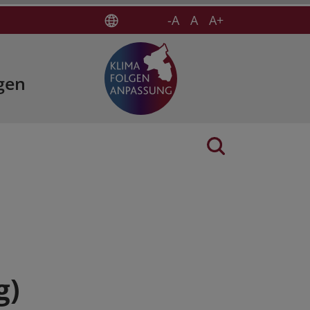
-A
A
A+
gen
g)