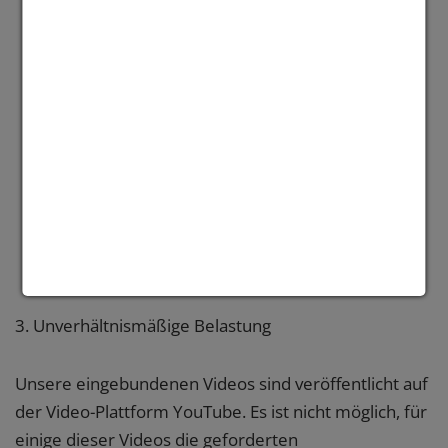
23. September 2020 veröffentlicht wurden;
live übertragene zeitbasierte Medien;
Online-Karten und Kartendienste, sofern bei
Karten für Navigationszwecke wesentliche
Informationen in einer barrierefrei zugänglichen
Weise digital bereitgestellt werden;
Inhalte von Dritten, die von der betreffenden
öffentlichen Stelle weder finanziert noch
entwickelt werden noch deren Kontrolle
unterliegen;
3. Unverhältnismäßige Belastung
Unsere eingebundenen Videos sind veröffentlicht auf
der Video-Plattform YouTube. Es ist nicht möglich, für
einige dieser Videos die geforderten