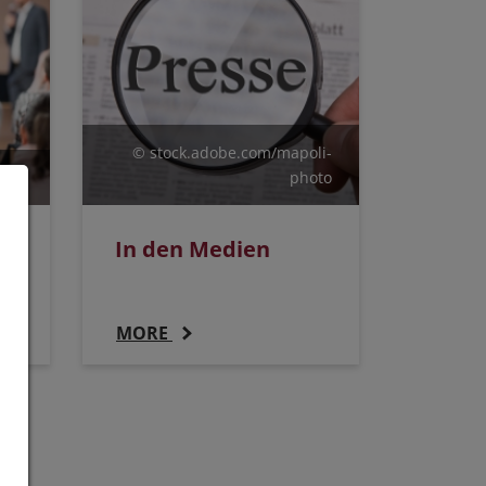
© stock.adobe.com/mapoli-
sto
photo
In den Medien
MORE