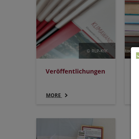
© RLP-KfK
stock.a
Veröffentlichungen
W
L
MORE
M