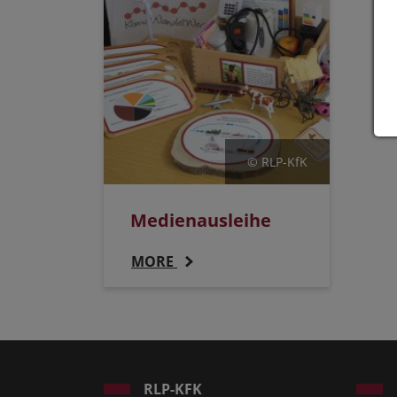
© RLP-KfK
Medienausleihe
MORE
RLP-KFK