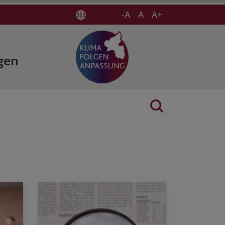
-A
A
A+
gen