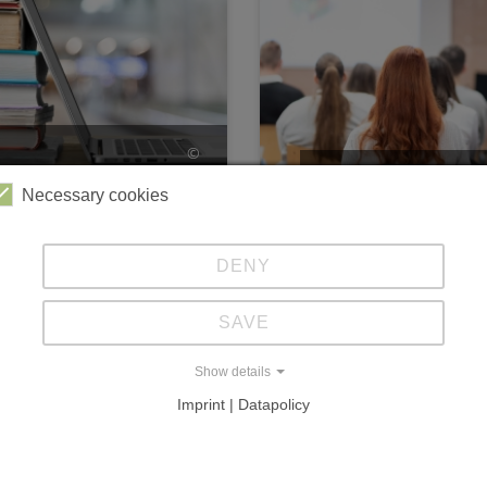
©
dobe.com/BillionPhotos.com
© stock.adobe.com/ka
Necessary cookies
eiterführende
Vorträge
DENY
inks
SAVE
ORE
MORE
Show details
Imprint | Datapolicy