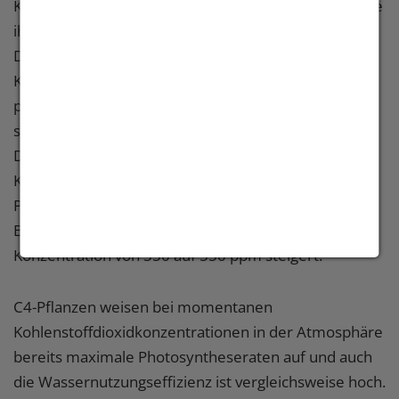
Kohlenstoffdioxidkonzentrationen in der Atmosphäre
ihre Photosynthesenrate optimieren.
Dementsprechend kann sich die CO2-
Konzentrationserhöhung im Zuge des Klimawandels
positiv auf das Pflanzenwachstum auswirken. Mittels
sogenannter FACE-Experimente (Free Air Carbon
Dioxide Enrichment) konnte bei verschiedenen
Kulturarten nachgewiesen werden, dass sich die
Photosyntheserate, gemessen an der oberirdischen
Biomasseproduktion, durch eine Erhöhung der CO2-
Konzentration von 350 auf 550 ppm steigert.
C4-Pflanzen weisen bei momentanen
Kohlenstoffdioxidkonzentrationen in der Atmosphäre
bereits maximale Photosyntheseraten auf und auch
die Wassernutzungseffizienz ist vergleichsweise hoch.