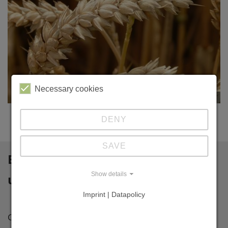
Necessary cookies
© pixabay
DENY
SAVE
Exkurs Kohlenstoffdioxid und C3-
Show details
und C4-Pflazen
Imprint | Datapolicy
C3-Pflanzen können durch höhere