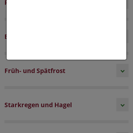
Pänologische Phasen
Bewässerungsbedarf
Früh- und Spätfrost
Starkregen und Hagel