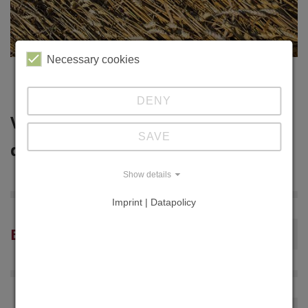
© pixabay
Necessary cookies
DENY
Veränderungen und Risiken durch
SAVE
den Klimawandel
Show details
Imprint | Datapolicy
Erhöhung der CO2-Konzentration