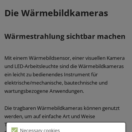
Die Wärmebildkameras
Wärmestrahlung sichtbar machen
Mit einem Wärmebildsensor, einer visuellen Kamera
und LED-Arbeitsleuchte sind die Wärmebildkameras
ein leicht zu bedienendes Instrument für
elektrische/mechanische, bautechnische und
wartungsbezogene Anwendungen.
Die tragbaren Wärmebildkameras können genutzt
werden, um auf einfache Art und Weise
Temperaturunterschiede darzustellen oder
Necessary cookies