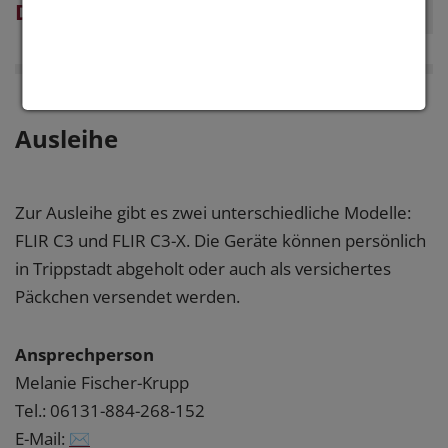
Durchführung
Ausleihe
Zur Ausleihe gibt es zwei unterschiedliche Modelle:
FLIR C3 und FLIR C3-X. Die Geräte können persönlich
in Trippstadt abgeholt oder auch als versichertes
Päckchen versendet werden.
Ansprechperson
Melanie Fischer-Krupp
Tel.: 06131-884-268-152
E-Mail:
✉