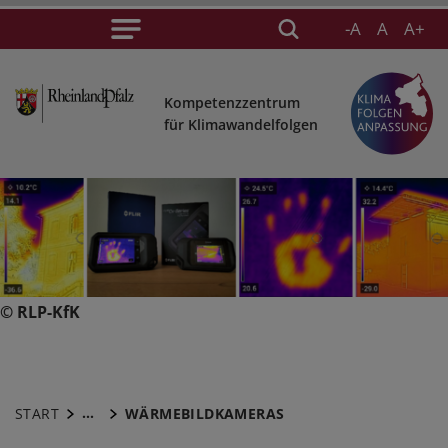
-A
A
A+
Kompetenzzentrum
für Klimawandelfolgen
© RLP-KfK
...
START
WÄRMEBILDKAMERAS