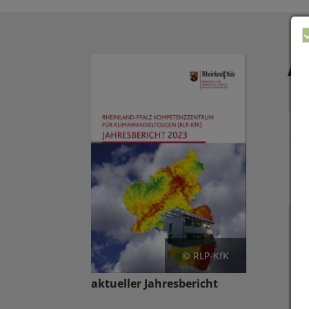
A
© RLP-KfK
aktueller Jahresbericht