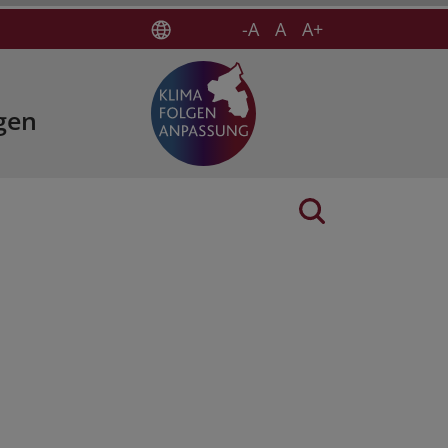
-A
A
A+
gen