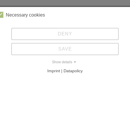
Necessary cookies
rchiv
2019
(507 KB)
DENY
2018
(666 KB)
SAVE
2022
(199 KB)
2017
(6 MB)
Show details
2021
(2 MB)
2016
(2 MB)
Imprint | Datapolicy
2020
(352 KB)
2015
(693 KB)
2014
(482 KB)
2013
(496 KB)
2012
(685 KB)