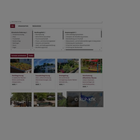
© RLP-KfK