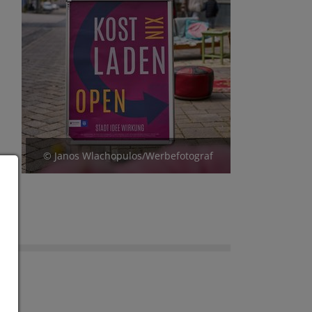
© Janos Wlachopulos/Werbefotograf