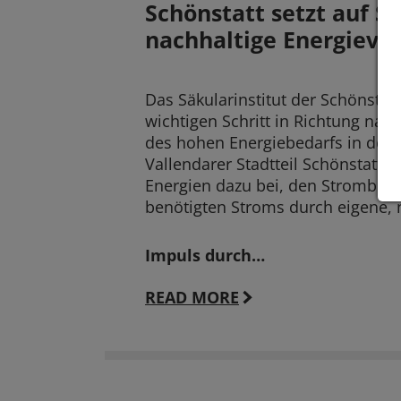
Schönstatt setzt auf So
nachhaltige Energieve
Das Säkularinstitut der Schönstä
wichtigen Schritt in Richtung nac
des hohen Energiebedarfs in den
Vallendarer Stadtteil Schönstatt t
Energien dazu bei, den Strombezu
benötigten Stroms durch eigene, 
Impuls durch…
READ MORE