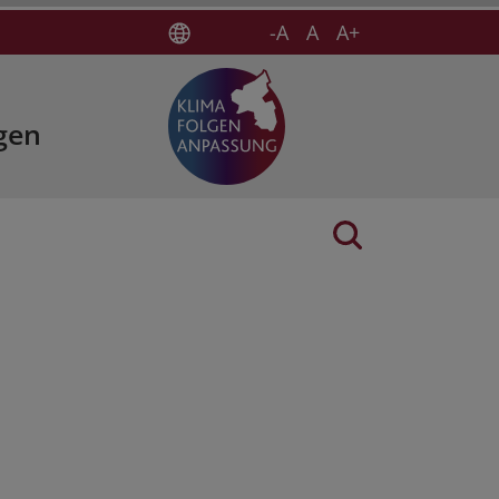
-A
A
A+
gen