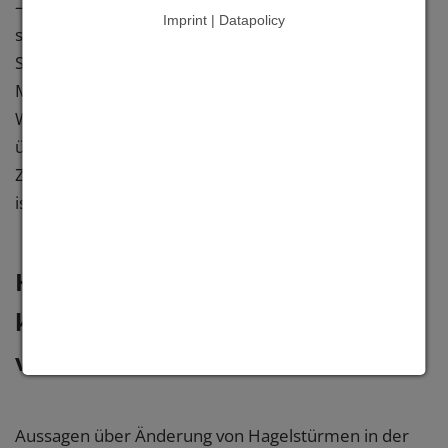
– räumlich begrenzt und innerhalb Deutschlands
Imprint | Datapolicy
stark variierend auf, mit den meisten Ereignissen im
Süden Deutschlands bzw. im Lee von
Mittelgebirgslagen. Gewitterbegünstigende
Wetterlagen haben in den letzten drei Jahrzehnten
überall in Deutschland zugenommen, wobei die
Zunahme nur für die Mitte Deutschlands signifikant
ist.
Hagel begünstigende Wetterlagen
können in Zukunft häufiger
vorkommen
Aussagen über Änderung von Hagelstürmen in der