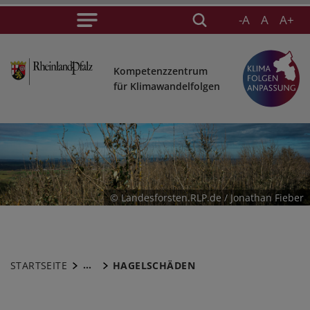
-A
A
A+
Kompetenzzentrum
für Klimawandelfolgen
© Landesforsten.RLP.de / Jonathan Fieber
...
STARTSEITE
HAGELSCHÄDEN