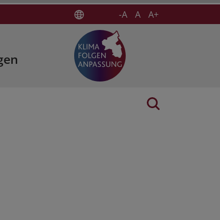
-A
A
A+
gen