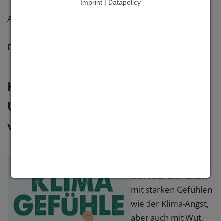
Imprint | Datapolicy
Ausschließlich digital als PDF erhältlich, 16 Seiten
Den Link zum kostenlosen Download finden Sie
hier
.
Klimagefühle - Wie wir an der
Umweltkrise wachsen, statt zu
verzweifeln
Inzwischen sehen
sich viele Menschen
mit starken Gefühlen
wie der Klima-Angst,
aber auch mit Wut,