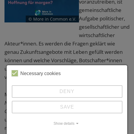
voranzutreiben, ist
gemeinschaftliche
Aufgabe politischer,
© More in Common e.V.
gesellschaftlicher und
wirtschaftlicher
Akteur*innen. Es werden die Fragen geklärt wie
genau Zukunftsangebote mit Leben gefüllt werden
können und welche Vorschläge, Botschafter*innen
und Botschaften potenziell die Kraft haben, stark und
Necessary cookies
verbindend zu wirken.
DENY
More in Common e.V. (Hrsg.) (2022)
Navigieren im Ungewissen: Impulse zur Zukunft der
SAVE
Gesellschaft -
#4: Projekt Zuversicht: Woher nehmen
und wie stiften wir in Krisenzeiten Hoffnung für
Show details
morgen?. Berlin