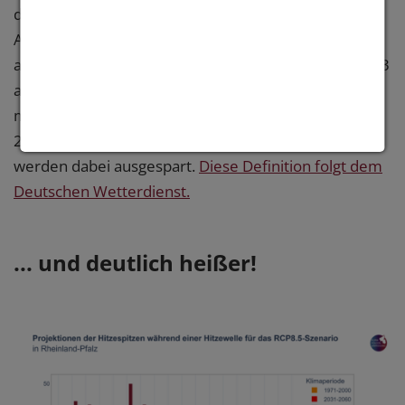
die Temperatur definiert, im Gegensatz zur oberen
Auswertung für die Station Trier. Eine Hitzewelle tritt
auf, wenn die maximale Temperatur an mindestens 3
aufeinanderfolgenden Tagen das 98. Perzentil der
maximalen Temperatur zwischen 1961-1990 und
28°C überschreitet. Unterbrechungen von 1 Tag
werden dabei ausgespart.
Diese Definition folgt dem
Deutschen Wetterdienst.
... und deutlich heißer!