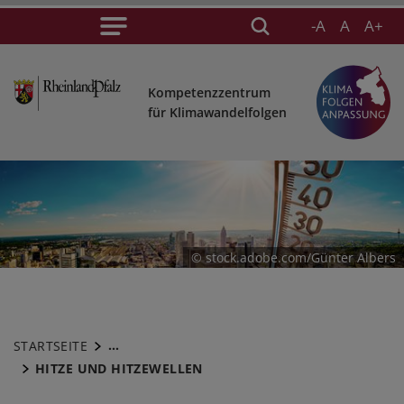
-A
A
A+
Kompetenzzentrum
für Klimawandelfolgen
© stock.adobe.com/Günter Albers
...
STARTSEITE
HITZE UND HITZEWELLEN