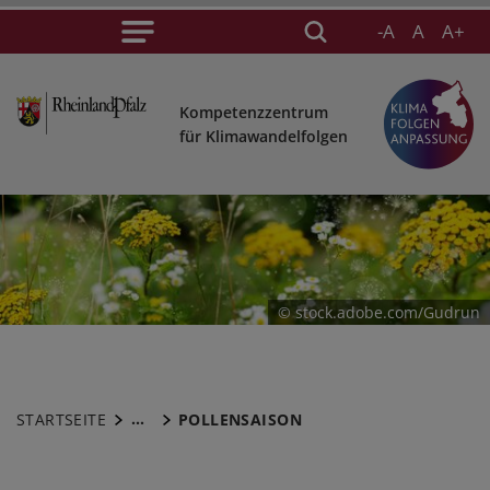
-A
A
A+
Kompetenzzentrum
für Klimawandelfolgen
© stock.adobe.com/Gudrun
...
STARTSEITE
POLLENSAISON