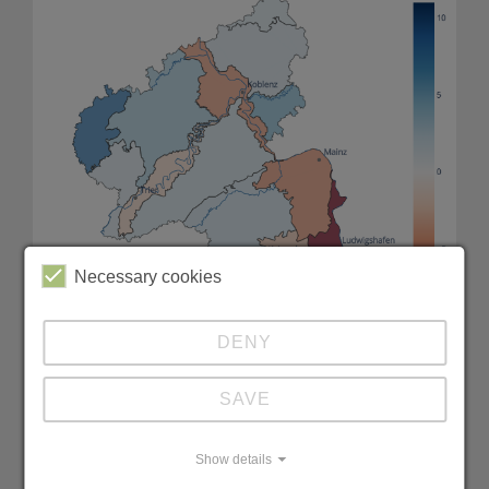
Necessary cookies
DENY
Abweichung des mittleren Blühbeginns der
SAVE
Birke
Show details