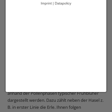
Imprint | Datapolicy
Beginn der Pollenphasen in Rheinland-Pfalz.
Darüber kann auch der Beginn der Pollensaison
anhand der Pollenphasen typischer Frühblüher
dargestellt werden. Dazu zählt neben der Hasel z.
B. in erster Linie die Erle. Ihnen folgen