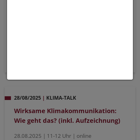
Impulsvortrag von Thorsten Pollatz, Leiter der
KARA - Koordinierungsstelle für
Klimawandelanpassung und Klimaschutz in
der rheinland-pfälzischen Agrarwirtschaft In
Rheinland-Pfalz und ganz Deutschland ist der
Bedarf…
MORE
28/08/2025
|
KLIMA-TALK
Wirksame Klimakommunikation:
Wie geht das? (inkl. Aufzeichnung)
28.08.2025 | 11-12 Uhr | online