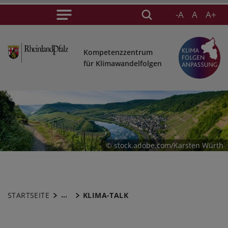
-A
A
A+
Kompetenzzentrum
für Klimawandelfolgen
© stock.adobe.com/Karsten Würth
...
STARTSEITE
KLIMA-TALK