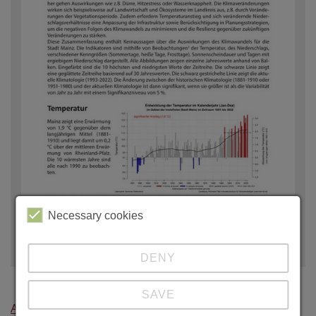
Necessary cookies
© RLP-KfK
DENY
SAVE
Ahrweiler