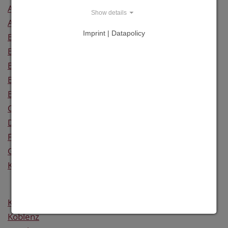
Altenkirchen
Show details
Alzey-Worms
Imprint | Datapolicy
Bad Dürkheim
Bad Kreuznach
Bernkastel-Wittlich
Birkenfeld
Bitburg-Prüm
Cochem-Zell
Donnersbergkreis
Frankenthal (Pfalz)
Germersheim
Kaiserslautern
Kaiserslautern (Stadt)
Koblenz