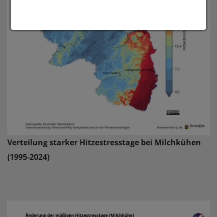
Verteilung starker Hitzestresstage bei Milchkühen
(1995-2024)