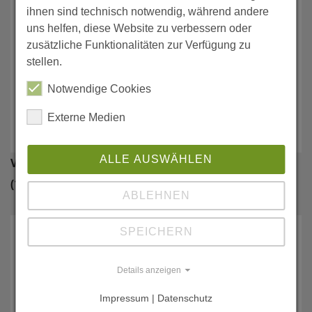
ihnen sind technisch notwendig, während andere
uns helfen, diese Website zu verbessern oder
zusätzliche Funktionalitäten zur Verfügung zu
stellen.
Notwendige Cookies
Externe Medien
ALLE AUSWÄHLEN
Verteilung mäßiger Hitzestresstage bei Milchkühen
(1995-2024)
ABLEHNEN
SPEICHERN
Details anzeigen
Impressum | Datenschutz