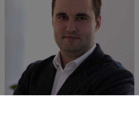
© Eleonora Pereskocka
Andreas Ehrhard
Ingenieur Raum- und Umweltplanung
✆
06131 884-268-254