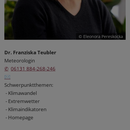
© Eleonora Pereskocka
Dr. Franziska Teubler
Meteorologin
✆
06131 884-268-246
✉
Schwerpunktthemen:
- Klimawandel
- Extremwetter
- Klimaindikatoren
- Homepage