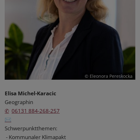
© Eleonora Pereskocka
Elisa Michel-Karacic
Geographin
✆
06131 884-268-257
✉
Schwerpunktthemen:
- Kommunaler Klimapakt