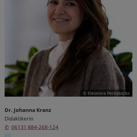
© Eleonora Pereskocka
Dr. Johanna Kranz
Didaktikerin
✆
06131 884-268-124
✉