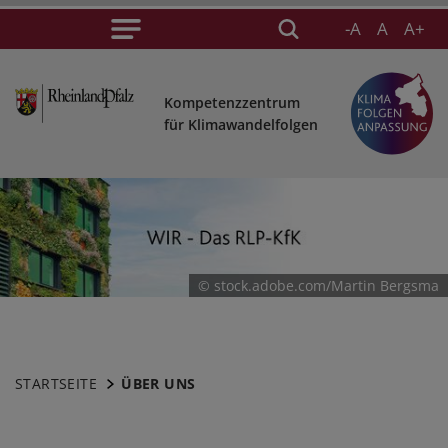
-A
A
A+
Kompetenzzentrum
für Klimawandelfolgen
© stock.adobe.com/Martin Bergsma
STARTSEITE
ÜBER UNS