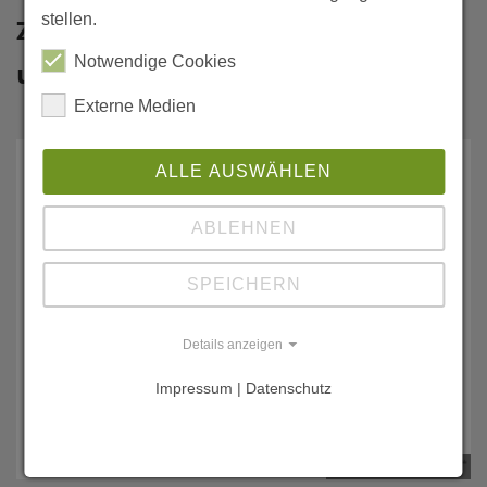
stellen.
Zusammenhang zwischen Hitze
Notwendige Cookies
und Todesfällen
Externe Medien
ALLE AUSWÄHLEN
ABLEHNEN
SPEICHERN
Details anzeigen
Impressum | Datenschutz
© BA/Clara Jöhnk