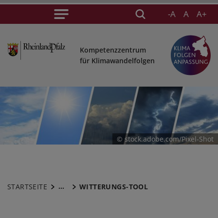
-A
A
A+
Kompetenzzentrum
für Klimawandelfolgen
© stock.adobe.com/Pixel-Shot
...
STARTSEITE
WITTERUNGS-TOOL